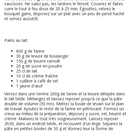
saucisses. Ne salez pas, les lardons le feront. Couvrez et faites
cuire le tout à feu doux de 20 à 25 min. Égouttez, retirez le
bouquet garni, disposez sur un plat avec un peu de persil haché
et servez aussitôt.
Pains au lait :
600
g de farine
30
g de levure de boulanger
150
g de beurre ramolli
20
g de sucre en poudre
25
cl de lait
10
cl de crème fraîche
1
cuillère à café de sel
1
jaune d'œuf
Versez dans une terrine 200g de farine et la levure délayée dans
le lait tiède. Mélangez et laissez reposer jusqu'à ce que la pâte
double de volume (30 mn). Mettez la boule de levain sur le plan
de travail. Ajoutez le reste de la farine en pétrissant. Formez un
creux au milieu de la préparation, déposez y sucre, sel, beurre et
crème. Malaxez le tout très soigneusement. Laissez reposer
2h30, dans un endroit tiède, et recouvert d'un linge. Séparez la
pâte en petites boules de 50 g et donnez leur la forme de