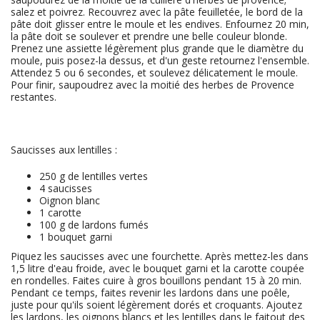
salez et poivrez. Recouvrez avec la pâte feuilletée, le bord de la
pâte doit glisser entre le moule et les endives. Enfournez 20 min,
la pâte doit se soulever et prendre une belle couleur blonde.
Prenez une assiette légèrement plus grande que le diamètre du
moule, puis posez-la dessus, et d'un geste retournez l'ensemble.
Attendez 5 ou 6 secondes, et soulevez délicatement le moule.
Pour finir, saupoudrez avec la moitié des herbes de Provence
restantes.
Saucisses aux lentilles :
250
g de lentilles vertes
4
saucisses
Oignon blanc
1
carotte
100
g de lardons fumés
1
bouquet garni
Piquez les saucisses avec une fourchette. Après mettez-les dans
1,5 litre d'eau froide, avec le bouquet garni et la carotte coupée
en rondelles. Faites cuire à gros bouillons pendant 15 à 20 min.
Pendant ce temps, faites revenir les lardons dans une poêle,
juste pour qu'ils soient légèrement dorés et croquants. Ajoutez
les lardons, les oignons blancs et les lentilles dans le faitout des