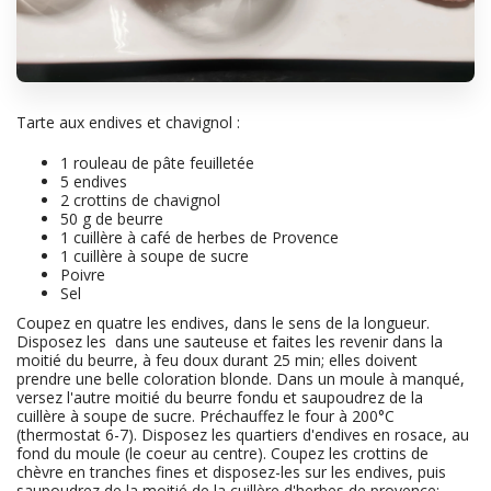
Tarte aux endives et chavignol :
1
rouleau de pâte feuilletée
5
endives
2
crottins de chavignol
50
g de beurre
1
cuillère à café de herbes de Provence
1
cuillère à soupe de sucre
Poivre
Sel
Coupez en quatre les endives, dans le sens de la longueur.
Disposez les dans une sauteuse et faites les revenir dans la
moitié du beurre, à feu doux durant 25 min; elles doivent
prendre une belle coloration blonde. Dans un moule à manqué,
versez l'autre moitié du beurre fondu et saupoudrez de la
cuillère à soupe de sucre. Préchauffez le four à 200°C
(thermostat 6-7). Disposez les quartiers d'endives en rosace, au
fond du moule (le coeur au centre). Coupez les crottins de
chèvre en tranches fines et disposez-les sur les endives, puis
saupoudrez de la moitié de la cuillère d'herbes de provence;