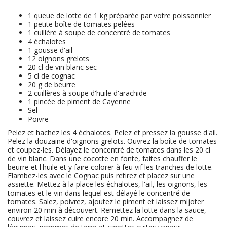
1
queue de lotte de 1 kg préparée par votre poissonnier
1
petite boîte de tomates pelées
1
cuillère à soupe de concentré de tomates
4
échalotes
1
gousse d'ail
12
oignons grelots
20
cl de vin blanc sec
5
cl de cognac
20
g de beurre
2
cuillères à soupe d'huile d'arachide
1
pincée de piment de Cayenne
Sel
Poivre
Pelez et hachez les 4 échalotes. Pelez et pressez la gousse d'ail.
Pelez la douzaine d'oignons grelots. Ouvrez la boîte de tomates
et coupez-les. Délayez le concentré de tomates dans les 20 cl
de vin blanc. Dans une cocotte en fonte, faites chauffer le
beurre et l'huile et y faire colorer à feu vif les tranches de lotte.
Flambez-les avec le Cognac puis retirez et placez sur une
assiette. Mettez à la place les échalotes, l'ail, les oignons, les
tomates et le vin dans lequel est délayé le concentré de
tomates. Salez, poivrez, ajoutez le piment et laissez mijoter
environ 20 min à découvert. Remettez la lotte dans la sauce,
couvrez et laissez cuire encore 20 min. Accompagnez de