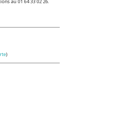
ions au 01 64 33 02 26.
rte
)